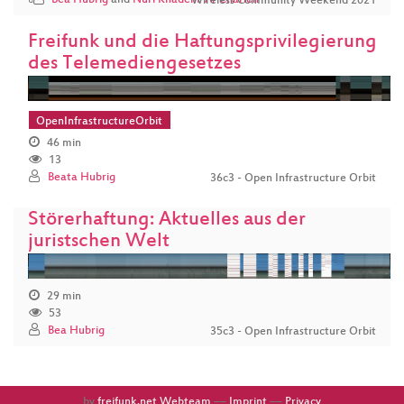
Bea Hubrig
and
Nuri Khadem-Al-Charieh
Wireless Community Weekend 2021
Freifunk und die Haftungsprivilegierung
des Telemediengesetzes
OpenInfrastructureOrbit
46 min
13
Beata Hubrig
36c3 - Open Infrastructure Orbit
Störerhaftung: Aktuelles aus der
juristschen Welt
29 min
53
Bea Hubrig
35c3 - Open Infrastructure Orbit
by
freifunk.net Webteam
––
Imprint
––
Privacy