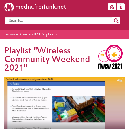
media.freifunk.net
browse
wcw2021
playlist
Playlist "Wireless
Community Weekend
2021"