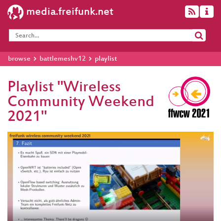
media.freifunk.net
browse
battlemeshv12
playlist
Playlist "Wireless
Community Weekend
2021"