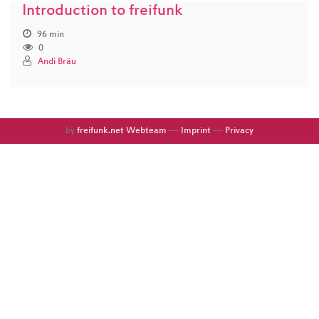
Introduction to freifunk
96 min
0
Andi Bräu
by
freifunk.net Webteam
––
Imprint
––
Privacy