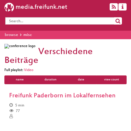
media.freifunk.net
browse
misc
Verschiedene
Beiträge
Full playlist:
Video
name
duration
date
view count
Freifunk Paderborn im Lokalfernsehen
5 min
77